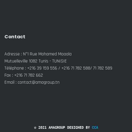
Contact
Adresse : N°1 Rue Mohamed Moaala
Mutuelleville 1082 Tunis - TUNISIE
Téléphone : +216 39 159 556 / +216 71 782 588/ 71 782 589
Fax : +216 71 782 662
Email : contact@amagroup.tn
© 2021 AMAGROUP DESIGNED BY
CCA