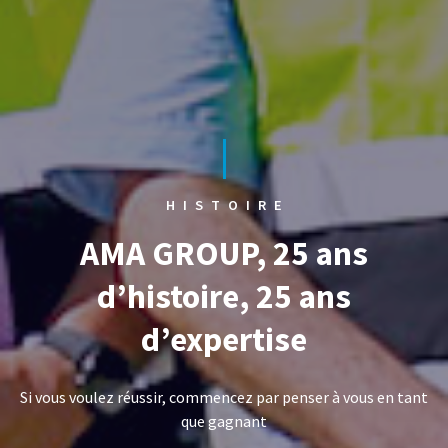
HISTOIRE
AMA GROUP, 25 ans
d’histoire, 25 ans
d’expertise
Si vous voulez réussir, commencez par penser à vous en tant
que gagnant