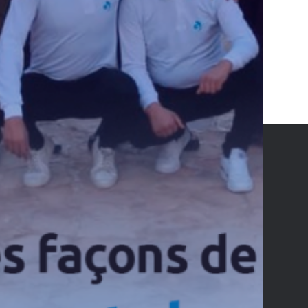
Contact
Adresse : N°1 Rue Mohamed Moaala
Mutuelleville 1082 Tunis - TUNISIE
Téléphone : +216 39 159 556 / +216 71 782 588/ 71 782 589
Fax : +216 71 782 662
Email : contact@amagroup.tn